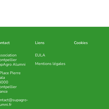
ntact
Liens
Cookies
sociation
EULA
ntpellier
Mentions légales
upAgro Alumni
Place Pierre
ala
4000
ntpellier
ance
ontact@supagro-
umni.fr