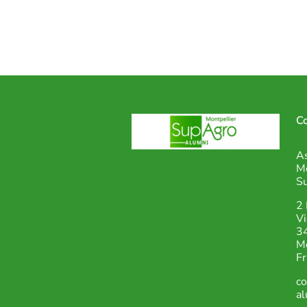
Co
As
Mo
S
2 
Vi
3
Mo
Fr
c
al